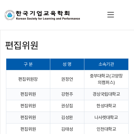
편집위원
구 분
성 명
소속기관
중부대학교
(
고양창
편집위원장
권정언
의캠퍼스
)
편집위원
강현주
경상국립대학교
편집위원
권상집
한성대학교
편집위원
김성완
나사렛대학교
편집위원
김태성
인천대학교