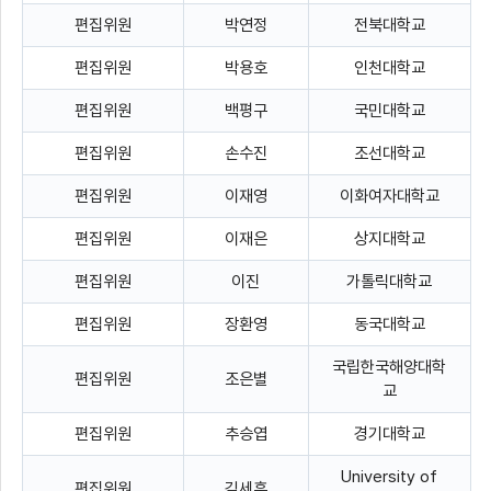
편집위원
박연정
전북대학교
편집위원
박용호
인천대학교
편집위원
백평구
국민대학교
편집위원
손수진
조선대학교
편집위원
이재영
이화여자대학교
편집위원
이재은
상지대학교
편집위원
이진
가톨릭대학교
편집위원
장환영
동국대학교
국립한국해양대학
편집위원
조은별
교
편집위원
추승엽
경기대학교
University of
편집위원
김세훈