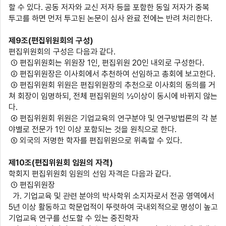
할 수 있다
.
공동 저자와 교신 저자 등을 포함한 동일 저자가 중복
투고를 하면 먼저 투고된 논문이 심사 완료 전에는 반려 처리한다
.
제
9
조
(
편집위원회의 구성
)
편집위원회의 구성은 다음과 같다
.
① 편집위원회는 위원장
1
인
,
편집위원
20
인 내외로 구성한다
.
② 편집위원장은 이사회에서 추천하여 선임하고 총회에 보고한다
.
③ 편집위원회 위원은 편집위원장의 추천으로 이사회의 동의를 거
쳐 회장이 임명하되
,
전체 편집위원의
½
이상이 동시에 바뀌지 않는
다
.
④ 편집위원회 위원은 기업교육의 연구분야 및 연구방법론의 각 분
야별로 전문가
1
인 이상 포함되는 것을 원칙으로 한다
.
⑤ 외국의 저명한 학자를 편집위원으로 위촉할 수 있다
.
제
10
조
(
편집위원회 임원의 자격
)
학회지 편집위원회 임원의 선임 자격은 다음과 같다
.
① 편집위원장
가
.
기업교육 및 관련 분야의 박사학위 소지자로서 전공 영역에서
5
년 이상 활동하고 학문업적이 뚜렷하여 국내외적으로 명성이 높고
기업교육 연구를 선도할 수 있는 중진학자