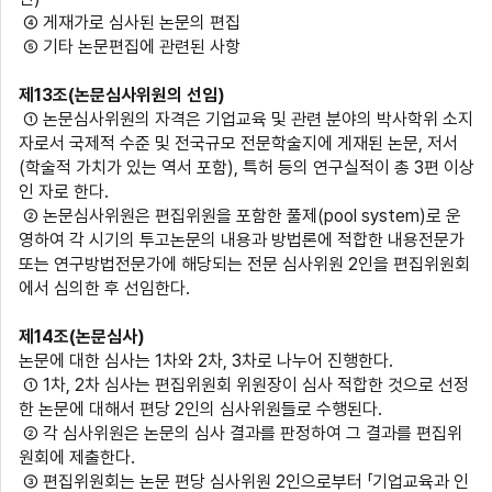
④ 게재가로 심사된 논문의 편집
⑤ 기타 논문편집에 관련된 사항
제
13
조
(
논문심사위원의 선임
)
① 논문심사위원의 자격은 기업교육 및 관련 분야의 박사학위 소지
자로서 국제적 수준 및 전국규모 전문학술지에 게재된 논문
,
저서
(
학술적 가치가 있는 역서 포함
),
특허 등의 연구실적이 총
3
편 이상
인 자로 한다
.
② 논문심사위원은 편집위원을 포함한 풀제
(pool system)
로 운
영하여 각 시기의 투고논문의 내용과 방법론에 적합한 내용전문가
또는 연구방법전문가에 해당되는 전문 심사위원
2
인을 편집위원회
에서 심의한 후 선임한다
.
제
14
조
(
논문심사
)
논문에 대한 심사는
1
차와
2
차
, 3
차로 나누어 진행한다
.
①
1
차
, 2
차 심사는 편집위원회 위원장이 심사 적합한 것으로 선정
한 논문에 대해서 편당
2
인의 심사위원들로 수행된다
.
② 각 심사위원은 논문의 심사 결과를 판정하여 그 결과를 편집위
원회에 제출한다
.
③ 편집위원회는 논문 편당 심사위원
2
인으로부터 「기업교육과 인