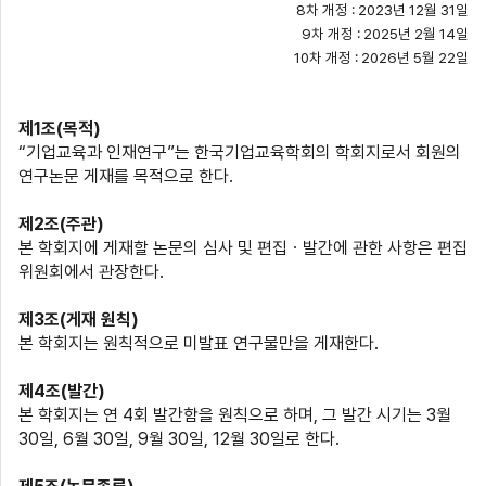
8
차 개정
: 2023
년
12
월
31
일
9
차 개정
: 2025
년
2
월
14
일
10
차 개정
: 2026
년
5
월
22
일
제
1
조
(
목적
)
“
기업교육과 인재연구
”
는 한국기업교육학회의 학회지로서 회원의
연구논문 게재를 목적으로 한다
.
제
2
조
(
주관
)
본 학회지에 게재할 논문의 심사 및 편집ㆍ발간에 관한 사항은 편집
위원회에서 관장한다
.
제
3
조
(
게재 원칙
)
본 학회지는 원칙적으로 미발표 연구물만을 게재한다
.
제
4
조
(
발간
)
본 학회지는 연
4
회 발간함을 원칙으로 하며
,
그 발간 시기는
3
월
30
일
, 6
월
30
일
, 9
월
30
일
, 12
월
30
일로 한다
.