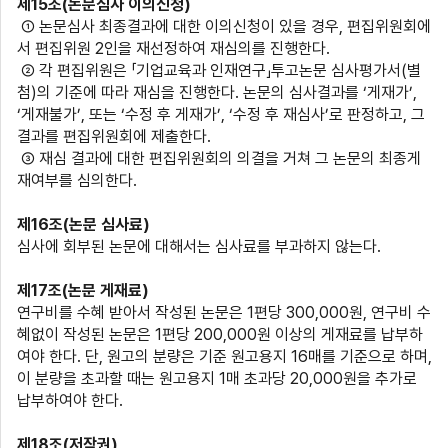
제
15
조
(
논문심사 이의신청
)
① 논문심사 최종결과에 대한 이의신청이 있을 경우
,
편집위원회에
서 편집위원
2
인을 재선정하여 재심의를 진행한다
.
② 각 편집위원은 「기업교육과 인재연구」투고논문 심사평가서
(
별
첨
)
의 기준에 따라 재심을 진행한다
.
논문의 심사결과를
‘
게재가
’,
‘
게재불가
’,
또는
‘
수정 후 게재가
’, ‘
수정 후 재심사
’
로 판정하고
,
그
결과를 편집위원회에 제출한다
.
③ 재심 결과에 대한 편집위원회의 의결을 거쳐 그 논문의 최종게
재여부를 심의한다
.
제
16
조
(
논문 심사료
)
심사에 회부된 논문에 대해서는 심사료를 부과하지 않는다
.
제
17
조
(
논문 게재료
)
연구비를 수혜 받아서 작성된 논문은
1
편당
300,000
원
,
연구비 수
혜없이 작성된 논문은
1
편당
200,000
원 이상의 게재료를 납부하
여야 한다
.
단
,
원고의 분량은 기준 원고용지
16
매를 기준으로 하며
,
이 분량을 초과할 때는 원고용지
1
매 초과당
20,000
원을 추가로
납부하여야 한다
.
제
18
조
(
저작권
)