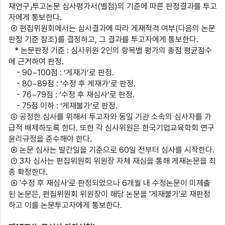
재연구」투고논문 심사평가서
(
별첨
)
의 기준에 따른 판정결과를 투고
자에게 통보한다
.
④ 편집위원회에서는 심사결과에 따라 게재적격 여부
(
다음의 논문
판정 기준 참조
)
를 결정하고
,
그 결과를 투고자에게 통보한다
.
*
논문판정 기준
:
심사위원
2
인의 항목별 평가의 총점 평균점수
에 근거하여 판정
.
- 90~100
점
: ‘
게재가
’
로 판정
.
- 80~89
점
: ‘
수정 후 게재가
’
로 판정.
- 76~79
점
: ‘
수정 후 재심사
’
로 판정
.
- 75
점 이하
: ‘
게재불가
’
로 판정
.
⑤ 공정한 심사를 위해서 투고자와 동일 기관 소속의 심사자를 가
급적 배제하도록 한다
.
또한 각 심사위원은 한국기업교육학회 연구
윤리규정을 준수해야 한다
.
⑥ 논문 심사는 발간일을 기준으로
60
일 전부터 심사를 시작한다
.
⑦
3
차 심사는 편집위원회 위원장 자체 재심을 통해 게재논문을 최
종 확정한다
.
⑧
'
수정 후 재심사
'
로 판정되었으나
6
개월 내 수정논문이 미제출
된 논문은
,
편집위원회 위원장이 해당 논문을
'
게재불가
'
로 재판정
하고 이를 논문투고자에게 통보한다
.