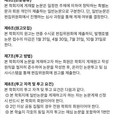
제
5
조
(
논문종류
)
본 학회지에 게재할 논문은 일정한 주제에 의하여 청탁하는 특별논
문과 회원 개인이 제출하는 일반논문으로 구분한다
.
단
,
일반논문은
편집위원회에서 진행하는 심사 과정을 통해 게재 여부를 결정한다
.
제
6
조
(
원고모집
)
본 학회지의 원고는 연중 수시로 편집위원회에 제출하되
,
발행호별
논문 접수의 마감은
1
월
31
일
, 4
월
30
일
, 7
월
31
일
, 10
월
31
일로
한다
.
제
7
조
(
투고 방법
)
본 학회지에 논문을 게재하고자 하는 회원은 학회지 게재원고 작성
원칙을 철저히 준수하여 논문을 작성한 후
,
온라인 논문투고 및 심
사시스템을 통해 편집위원회에 원고를 제출한다
.
제
8
조
(
투고 자격 및 투고 요건
)
본 학회지의 투고 자격 및 투고 요건은 다음과 같다
.
① 본 학회지에 일반논문을 게재하고자 하는 자는 논문게재 신청
시 반드시 본 학회의 회원이어야 한다
.
②
2
인 이상 공동 집필의 경우 전원 학회의 회원이어야 한다
.
③ 본 학술지 각호의 동일 저자 투고는 재심 논문을 포함하여
1
편만