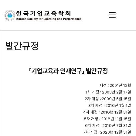
발간규정
「기업교육과 인재연구」 발간규정
제정
: 2001
년
12
월
1
차 개정
: 2003
년
2
월
17
일
2
차 개정
: 2009
년
5
월
15
일
3
차 개정
: 2016
년
1
월
1
일
4
차 개정
: 2016
년
12
월
31
일
5
차 개정
: 2018
년
11
월
15
일
6
차 개정
: 2019
년
7
월
31
일
7
차 개정
: 2020
년
12
월
31
일