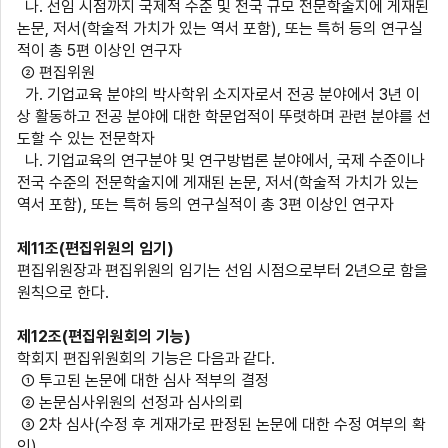
나
.
선임 시점까지 국제적 수준 및 전국 규모 전문학술지에 게재된
논문
,
저서
(
학술적 가치가 있는 역서 포함
),
또는 특허 등의 연구실
적이 총
5
편 이상인 연구자
② 편집위원
가
.
기업교육 분야의 박사학위 소지자로서 전공 분야에서
3
년 이
상 활동하고 전공 분야에 대한 학문업적이 뚜렷하며 관련 분야를 선
도할 수 있는 전문학자
나
.
기업교육의 연구분야 및 연구방법론 분야에서
,
국제 수준이나
전국 수준의 전문학술지에 게재된 논문
,
저서
(
학술적 가치가 있는
역서 포함
),
또는 특허 등의 연구실적이 총
3
편 이상인 연구자
제
11
조
(
편집위원의 임기
)
편집위원장과 편집위원의 임기는 선임 시점으로부터
2
년으로 함을
원칙으로 한다
.
제
12
조
(
편집위원회의 기능
)
학회지 편집위원회의 기능은 다음과 같다
.
① 투고된 논문에 대한 심사 적부의 결정
② 논문심사위원의 선정과 심사의뢰
③
2
차 심사
(
수정 후 게재가로 판정된 논문에 대한 수정 여부의 확
인
)