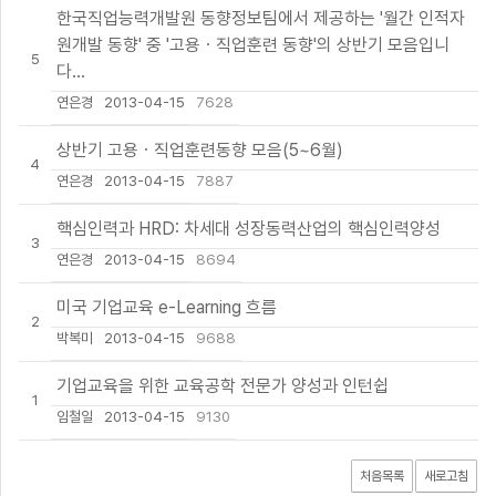
한국직업능력개발원 동향정보팀에서 제공하는 '월간 인적자
원개발 동향' 중 '고용ㆍ직업훈련 동향'의 상반기 모음입니
5
다...
연은경
2013-04-15
7628
상반기 고용ㆍ직업훈련동향 모음(5~6월)
4
연은경
2013-04-15
7887
핵심인력과 HRD: 차세대 성장동력산업의 핵심인력양성
3
연은경
2013-04-15
8694
미국 기업교육 e-Learning 흐름
2
박복미
2013-04-15
9688
기업교육을 위한 교육공학 전문가 양성과 인턴쉽
1
임철일
2013-04-15
9130
처음목록
새로고침